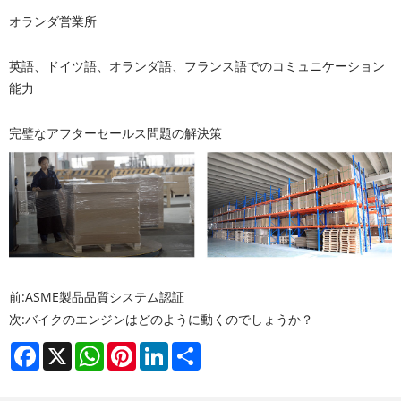
オランダ営業所
英語、ドイツ語、オランダ語、フランス語でのコミュニケーション
能力
完璧なアフターセールス問題の解決策
前:
ASME製品品質システム認証
次:
バイクのエンジンはどのように動くのでしょうか？
Facebook
X
WhatsApp
Pinterest
LinkedIn
Share